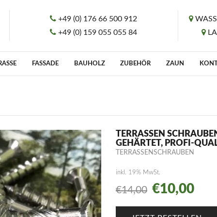
+49 (0) 176 66 500 912
WASS
+49 (0) 159 055 055 84
L
RASSE
FASSADE
BAUHOLZ
ZUBEHÖR
ZAUN
KON
TERRASSEN SCHRAUBEN 
GEHÄRTET, PROFI-QUA
TERRASSENSCHRAUBEN
inkl. 19% MwSt.
€
10,00
€
14,00