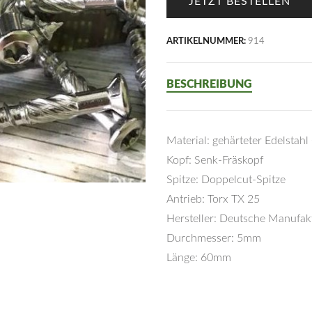
JETZT BESTELLEN
ARTIKELNUMMER:
914
BESCHREIBUNG
Material: gehärteter Edelstahl 
Kopf: Senk-Fräskopf
Spitze: Doppelcut-Spitze
Antrieb: Torx TX 25
Hersteller: Deutsche Manufak
Durchmesser: 5mm
Länge: 60mm
Preis: 10€/100St.