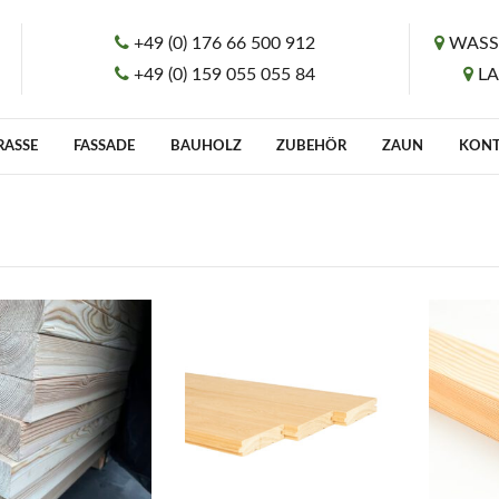
+49 (0) 176 66 500 912
WASS
+49 (0) 159 055 055 84
L
RASSE
FASSADE
BAUHOLZ
ZUBEHÖR
ZAUN
KON