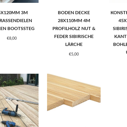
5X120MM 3M
BODEN DECKE
KONST
RASSENDIELEN
28X110MM 4M
45
KEN BOOTSSTEG
PROFILHOLZ NUT &
SIBIR
FEDER SIBIRISCHE
KANT
€
8,00
LÄRCHE
BOHL
€
5,00