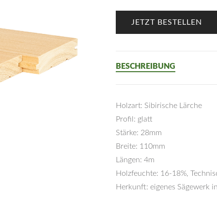
JETZT BESTELLEN
BESCHREIBUNG
Holzart: Sibirische Lärche
Profil: glatt
Stärke: 28mm
Breite: 110mm
Längen: 4m
Holzfeuchte: 16-18%, Technis
Herkunft: eigenes Sägewerk in
Preis: 5,00€/lfm.