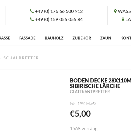
+49 (0) 176 66 500 912
WASS
+49 (0) 159 055 055 84
L
RASSE
FASSADE
BAUHOLZ
ZUBEHÖR
ZAUN
KON
 - SCHALBRETTER
BODEN DECKE 28X110M
SIBIRISCHE LÄRCHE
GLATTKANTBRETTER
inkl. 19% MwSt.
€
5,00
1568 vorrätig