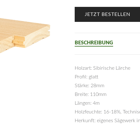
JETZT BESTELLEN
BESCHREIBUNG
Holzart: Sibirische Lärche
Profil: glatt
Stärke: 28mm
Breite: 110mm
Längen: 4m
Holzfeuchte: 16-18%, Technis
Herkunft: eigenes Sägewerk in
Preis: 5,00€/lfm.