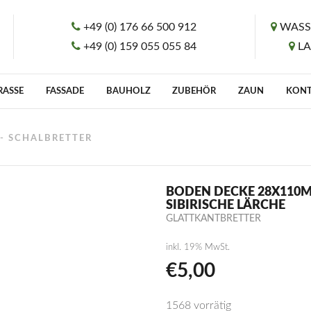
+49 (0) 176 66 500 912
WASS
+49 (0) 159 055 055 84
L
RASSE
FASSADE
BAUHOLZ
ZUBEHÖR
ZAUN
KON
 - SCHALBRETTER
BODEN DECKE 28X110M
SIBIRISCHE LÄRCHE
GLATTKANTBRETTER
inkl. 19% MwSt.
€
5,00
1568 vorrätig