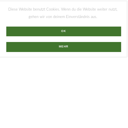
Diese Website benutzt Cookies. Wenn du die Website weiter nutzt,
gehen wir von deinem Einverständnis aus.
OK
MEHR